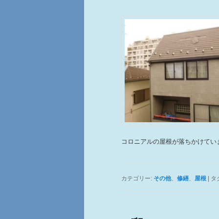
テ
ン
ン
ツ
ツ
へ
へ
移
移
動
動
コロニアルの屋根が落ちかけてい
カテゴリー:
その他
、
修繕
、
屋根
|
タ