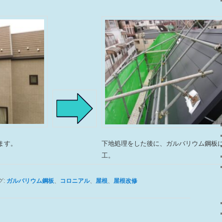
下地処理をした後に、ガルバリウム鋼板
ます。
工。
グ:
ガルバリウム鋼板
、
コロニアル
、
屋根
、
屋根改修