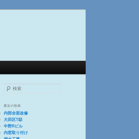
検
索
最近の投稿
内部全面改修
大田区T邸
中野Rビル
内窓取り付け