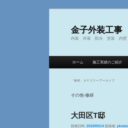
金子外装工事
内装 外装 防水 塗装 内壁
メ
ホーム
施工実績のご紹介
メ
サ
イ
ン
イ
ブ
メ
「
修繕
」カテゴリーアーカイブ
ニ
ン
コ
ュ
その他-修繕
ー
コ
ン
大田区T邸
ン
テ
投稿日時:
2020/05/14
投稿者:
yknat