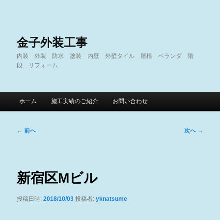
金子外装工事
内装 外装 防水 塗装 内壁 外壁タイル 屋根 ベランダ 階
段 リフォーム
メ
ホーム
施工実績のご紹介
お問い合わせ
メ
サ
イ
ン
イ
ブ
メ
投
←
前へ
次へ
→
ニ
稿
ン
コ
ュ
ナ
ー
ビ
コ
ン
ゲ
新宿区Mビル
ー
ン
テ
シ
投稿日時:
2018/10/03
投稿者:
yknatsume
ョ
テ
ン
ン