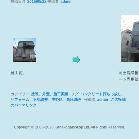
投稿日時:
2015/05/22
投稿者:
admin
ン
ツ
ツ
へ
へ
移
移
動
動
施工前。
高圧洗浄後
ート専用塗
カテゴリー:
塗装
、
外壁
、
施工実績
タグ:
コンクリート打ちっ放し
、
リフォーム
、
下地調整
、
中野区
、
高圧洗浄
作成者:
admin
この投稿
のパーマリンク
Copyright © 2008-2026 Kanekogaisokoji Ltd. All Rights Reserved.