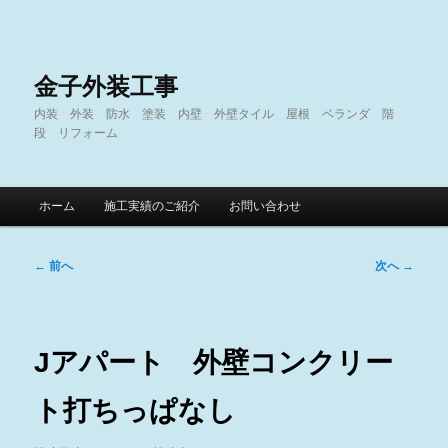
金子外装工事
内装 外装 防水 塗装 内壁 外壁タイル 屋根 ベランダ 階
段 リフォーム
メ
ホーム
施工実績のご紹介
お問い合わせ
メ
サ
イ
ン
イ
ブ
メ
投
←
前へ
次へ
→
ニ
稿
ン
コ
ュ
ナ
ー
ビ
コ
ン
ゲ
Jアパート 外壁コンクリー
ー
ン
テ
シ
ト打ちっぱなし
ョ
テ
ン
ン